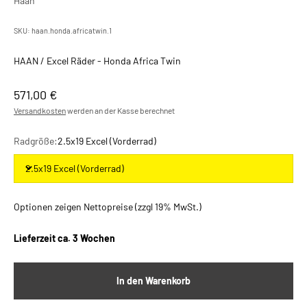
Haan
SKU: haan.honda.africatwin.1
HAAN / Excel Räder - Honda Africa Twin
Angebot
571,00 €
Versandkosten
werden an der Kasse berechnet
Radgröße:
2.5x19 Excel (Vorderrad)
2.5x19 Excel (Vorderrad)
Optionen zeigen Nettopreise (zzgl 19% MwSt.)
Lieferzeit
ca. 3 Wochen
In den Warenkorb