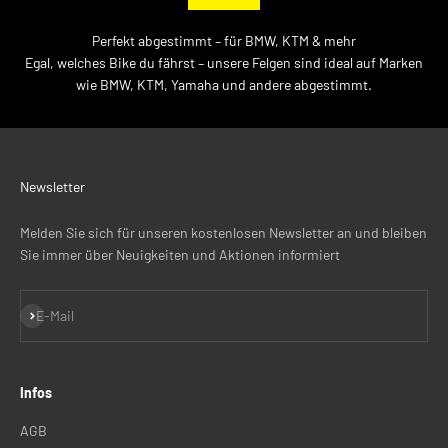
Perfekt abgestimmt – für BMW, KTM & mehr
Egal, welches Bike du fährst – unsere Felgen sind ideal auf Marken
wie BMW, KTM, Yamaha und andere abgestimmt.
Newsletter
Melden Sie sich für unseren kostenlosen Newsletter an und bleiben
Sie immer über Neuigkeiten und Aktionen informiert
Abonnieren
E-Mail
Infos
AGB