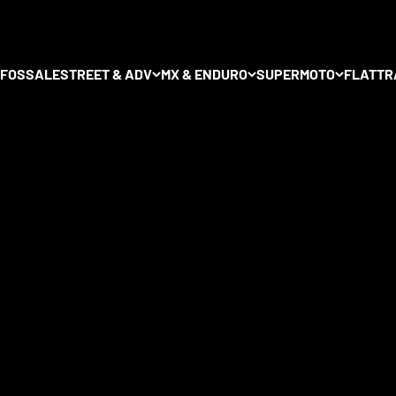
t größte Auswahl an Premium Speichenrädern für Motorräder fi
NFOS
SALE
STREET & ADV
MX & ENDURO
SUPERMOTO
FLATTR
 Speichenräder. Hier findest komplette
Radsätze führender Hers
E Wheels und
Excel Takasago
. Alle Räder sind individuell konfigu