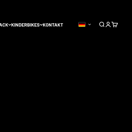
ndest du auf
ACK
KINDERBIKES
KONTAKT
Suche
Anmelden
Warenkor
teller
– darunter Haan Wheels,
Alpina tubeless Wheels
,
rierbar, in Wunschfarben erhältlich.