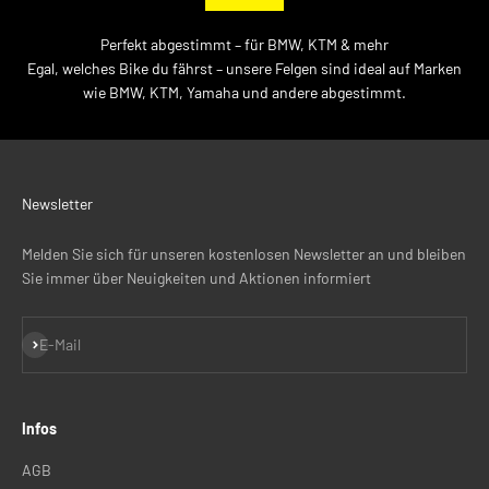
Perfekt abgestimmt – für BMW, KTM & mehr
Egal, welches Bike du fährst – unsere Felgen sind ideal auf Marken
wie BMW, KTM, Yamaha und andere abgestimmt.
Newsletter
Melden Sie sich für unseren kostenlosen Newsletter an und bleiben
Sie immer über Neuigkeiten und Aktionen informiert
Abonnieren
E-Mail
Infos
AGB