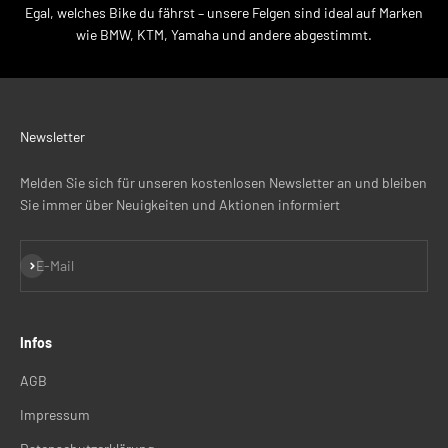
Egal, welches Bike du fährst – unsere Felgen sind ideal auf Marken
wie BMW, KTM, Yamaha und andere abgestimmt.
Newsletter
Melden Sie sich für unseren kostenlosen Newsletter an und bleiben
Sie immer über Neuigkeiten und Aktionen informiert
Abonnieren
E-Mail
Infos
AGB
Impressum