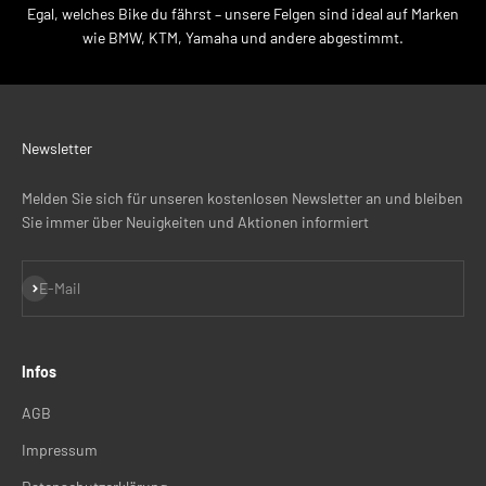
Egal, welches Bike du fährst – unsere Felgen sind ideal auf Marken
wie BMW, KTM, Yamaha und andere abgestimmt.
Newsletter
Melden Sie sich für unseren kostenlosen Newsletter an und bleiben
Sie immer über Neuigkeiten und Aktionen informiert
Abonnieren
E-Mail
Infos
AGB
Impressum