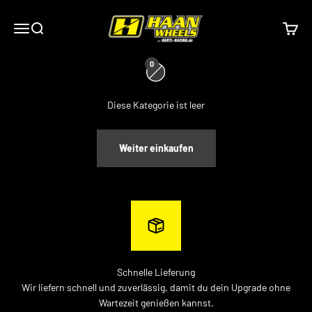
Zum Inhalt springen
Haan Wheels
Menü
Suche
Waren
0
Diese Kategorie ist leer
Weiter einkaufen
Schnelle Lieferung
Wir liefern schnell und zuverlässig, damit du dein Upgrade ohne
Wartezeit genießen kannst.