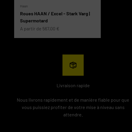
Haan
Roues HAAN / Excel - Stark Varg |
Supermotard
Prix de vente
A partir de 567,00 €
Livraison rapide
Nous livrons rapidement et de manière fiable pour que
vous puissiez profiter de votre mise à niveau sans
attendre.