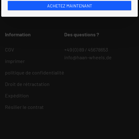
ACHETEZ MAINTENANT
Information
Des questions ?
CGV
+49 (0) 89 / 45678653
info@haan-wheels.de
imprimer
politique de confidentialité
Droit de rétractation
Expédition
Résilier le contrat