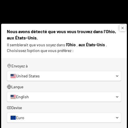
Nous avons détecté que vous vous trouvez dans l'Ohio,
aux États-Unis.
Il semblerait que vous soyez dans
l'Ohio
,
aux États-Unis
.
Choisissez l'option que vous préférez :
Envoyez à
United States
Service client personnalisé
Langue
Notre équipe est là pour vous conseiller et vous soutenir
English
– de manière personnalisée, compétente et adaptée à
Devise
vos besoins.
Euro