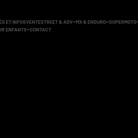
S ET INFOS
VENTE
STREET & ADV
MX & ENDURO
SUPERMOTO
UR ENFANTS
CONTACT
s à rayons. Vous y trouverez
des paires de roues complètes des 
 Wheels et
Excel Takasago
. Toutes les roues sont entièrement p
couleurs.