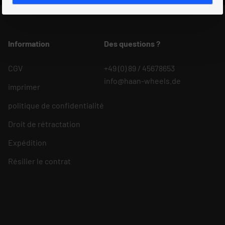
Information
Des questions ?
CGV
+49 (0) 89 / 45678653
info@haan-wheels.de
imprimer
politique de confidentialité
Droit de rétractation
Expédition
Résilier le contrat