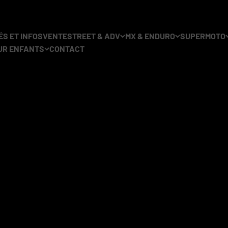
S ET INFOS
VENTE
STREET & ADV
MX & ENDURO
SUPERMOTO
UR ENFANTS
CONTACT
s à rayons. Vous y trouverez
des paires de roues complètes des 
 Wheels et
Excel Takasago
. Toutes les roues sont entièrement p
couleurs.