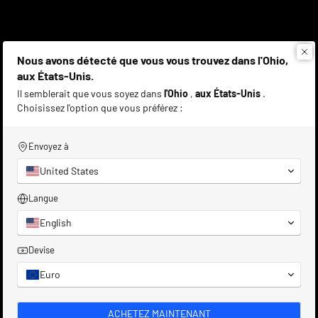
Nous avons détecté que vous vous trouvez dans l'Ohio,
aux États-Unis.
Il semblerait que vous soyez dans
l'Ohio
,
aux États-Unis
.
Choisissez l'option que vous préférez :
Envoyez à
United States
Service client personnalisé
Langue
Notre équipe est là pour vous conseiller et vous soutenir
English
– de manière personnalisée, compétente et adaptée à
Devise
vos besoins.
Euro
ACHETEZ MAINTENANT