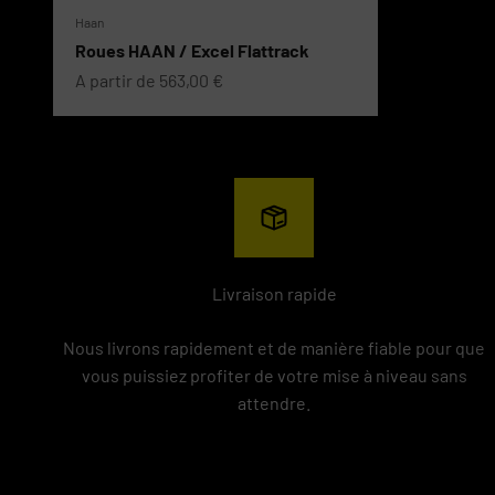
Haan
Roues HAAN / Excel Flattrack
Prix de vente
A partir de 563,00 €
Livraison rapide
Nous livrons rapidement et de manière fiable pour que
vous puissiez profiter de votre mise à niveau sans
attendre.