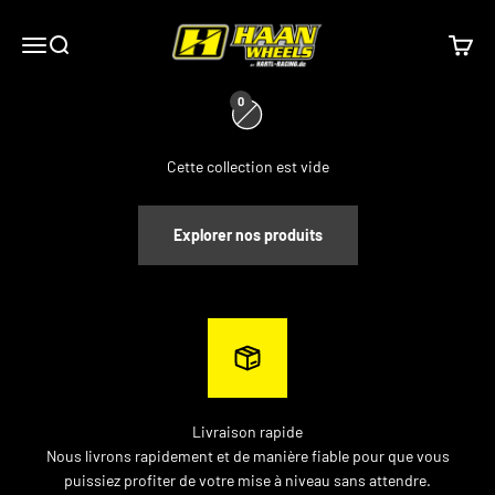
Passer au contenu
Roues Haan
0 article
0
Menu
Recherche
Panier
0
Cette collection est vide
Explorer nos produits
Livraison rapide
Nous livrons rapidement et de manière fiable pour que vous
puissiez profiter de votre mise à niveau sans attendre.