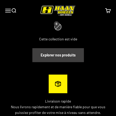
Passer au contenu
Roues Haan
0 article
0
Menu
Recherche
Panier
0
Cette collection est vide
Explorer nos produits
Livraison rapide
Nous livrons rapidement et de manière fiable pour que vous
puissiez profiter de votre mise à niveau sans attendre.