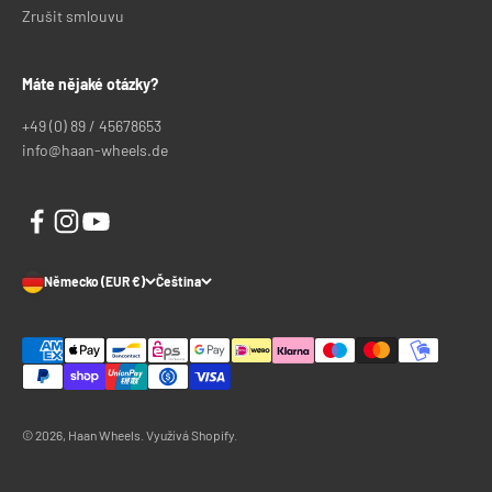
Zrušit smlouvu
Máte nějaké otázky?
+49 (0) 89 / 45678653
info@haan-wheels.de
Německo (EUR €)
Čeština
© 2026, Haan Wheels. Využívá Shopify.