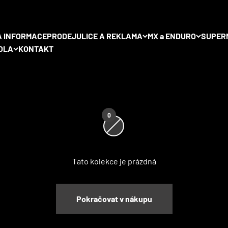
ší výběr prémiových paprskových kol pro motocykly na světě naj
A INFORMACE
PRODEJ
ULICE A REKLAMA
MX a ENDURO
SUPER
OLA
KONTAKT
rátová kola. Zde najdete kompletní
sady kol od předních výrobců
Excel Takasago
. Všechna kola jsou individuálně konfigurovatelná
0
Tato kolekce je prázdná
Pokračovat v nákupu