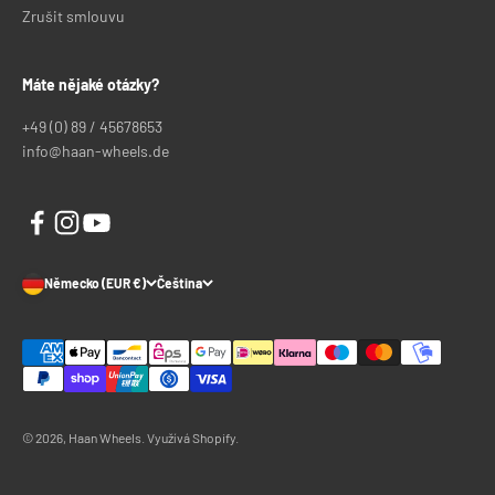
Zrušit smlouvu
Máte nějaké otázky?
+49 (0) 89 / 45678653
info@haan-wheels.de
Německo (EUR €)
Čeština
© 2026, Haan Wheels. Využívá Shopify.