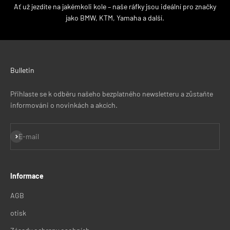
Ať už jezdíte na jakémkoli kole – naše ráfky jsou ideální pro značky
jako BMW, KTM, Yamaha a další.
Bulletin
Přihlaste se k odběru našeho bezplatného newsletteru a zůstaňte
informováni o novinkách a akcích.
Přihlásit se k odběru
E-mail
Informace
AGB
otisk