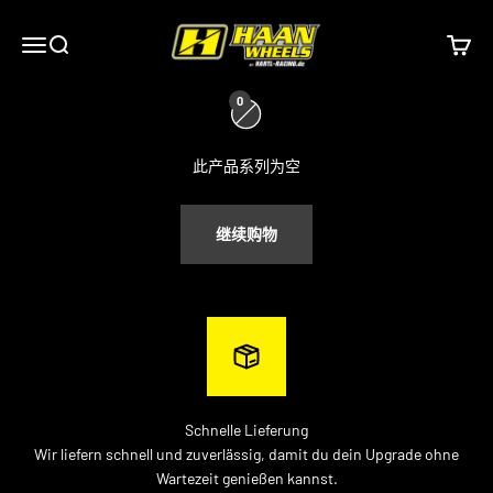
Motorräder findest du auf
跳转到内容
Haan Wheels
菜单
搜索
购物车
0
hartl-racing.de
ist dein Ansprechpartner für sämtliche
Speichenräder. Hier findest komplette
Radsätze führender
Hersteller
– darunter Haan Wheels,
Alpina tubeless Wheels
, JoNich
此产品系列为空
Wheels, FaBa Wheels, KITE Wheels und
Excel Takasago
. Alle Räder
sind individuell konfigurierbar, in Wunschfarben erhältlich.
继续购物
Schnelle Lieferung
Wir liefern schnell und zuverlässig, damit du dein Upgrade ohne
Wartezeit genießen kannst.