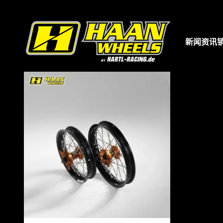
跳转到内容
哈恩车轮
新闻资讯
hartl-racing.de
是您购买辐条轮组的首选网站。在这里
Wheels