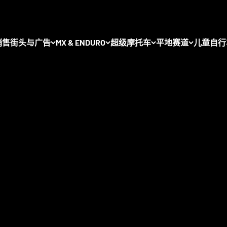
您可以在这里找到全球最丰富的优质摩托车辐条轮毂选择：
销售
街头与广告
MX & ENDURO
超级摩托车
平地赛道
儿童自行
，您可以找到
来自领先制造商的完整轮组
，包括 Haan Wheels、
A
 和
Excel Takasago
。所有轮组均可个性化配置，并提供多种颜色