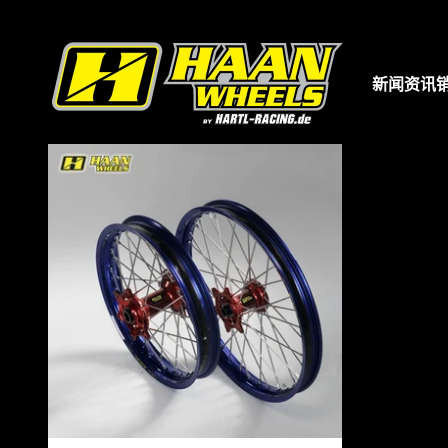
跳转到内容
哈恩车轮
新闻资讯
hartl-racing.de
是您购买辐条轮组的首选网站。在这里
Wheels