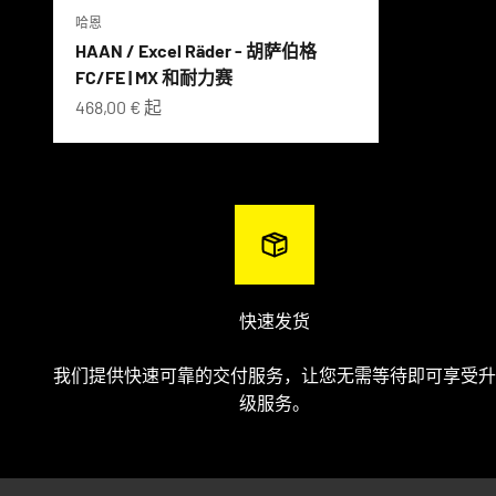
哈恩
HAAN / Excel Räder - 胡萨伯格
FC/FE | MX 和耐力赛
促销价格
468,00 € 起
快速发货
我们提供快速可靠的交付服务，让您无需等待即可享受升
级服务。