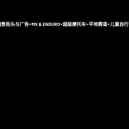
您可以在这里找到全球最丰富的优质摩托车辐条轮毂选择：
销售
街头与广告
MX & ENDURO
超级摩托车
平地赛道
儿童自行
，您可以找到
来自领先制造商的完整轮组
，包括 Haan Wheels、
A
 和
Excel Takasago
。所有轮组均可个性化配置，并提供多种颜色