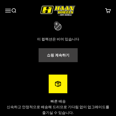
내용으로 건너뛰기
하안 휠즈
0
메뉴
검색
장바구
hartl-racing.de
는 모든 스포크 휠을 위한 최고의 선택입니다.
Haan
0
Wheels,
Alpina tubeless Wheels
, JoNich Wheels, FaBa Wheels,
KITE Wheels,
Excel Takasago 등
주요 제조업체의 완제품 휠셋을
만
이 컬렉션은 비어 있습니다
나보실 수 있습니다 . 모든 휠은 개별 맞춤 구성이 가능하며, 다양한
색상으로 제공됩니다.
쇼핑 계속하기
빠른 배송
신속하고 안정적으로 배송해 드리므로 기다림 없이 업그레이드를
즐기실 수 있습니다.