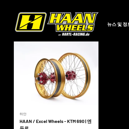
세계 최
내용으로 건너뛰기
하안 휠즈
뉴스 및 정
hartl-racing.de
는 모든 스포크 휠을 위한 최고의 선택입니
완제품 휠셋을
만나보
하안
HAAN / Excel Wheels - KTM 690 | 엔
듀로