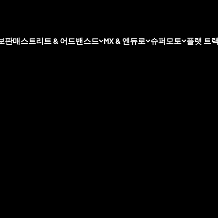
대 규모의 프리미엄 오토바이 스포크 휠을 다음에서 찾아보실 수 
보
판매
스트리트 & 어드밴스드
MX & 엔듀로
슈퍼모토
플랫 트
다.
Haan Wheels,
Alpina tubeless Wheels
, JoNich Wheels, FaBa
실 수 있습니다 . 모든 휠은 개별 맞춤 구성이 가능하며, 다양한 