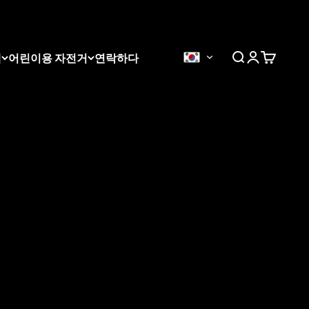
있습니다.
0
랙
어린이용 자전거
연락하다
검색
로그인
장바구니
 Wheels, KITE Wheels,
Excel Takasago 등
주요 제조업체의
색상으로 제공됩니다.