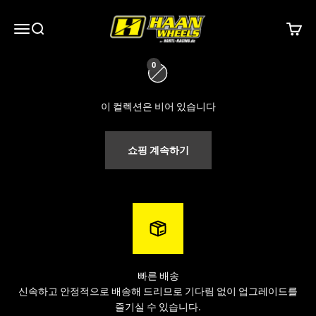
내용으로 건너뛰기
하안 휠즈
0
메뉴
검색
장바구
hartl-racing.de
는 모든 스포크 휠을 위한 최고의 선택입니다.
Haan
0
Wheels,
Alpina tubeless Wheels
, JoNich Wheels, FaBa Wheels,
KITE Wheels,
Excel Takasago 등
주요 제조업체의 완제품 휠셋을
만
이 컬렉션은 비어 있습니다
나보실 수 있습니다 . 모든 휠은 개별 맞춤 구성이 가능하며, 다양한
색상으로 제공됩니다.
쇼핑 계속하기
빠른 배송
신속하고 안정적으로 배송해 드리므로 기다림 없이 업그레이드를
즐기실 수 있습니다.