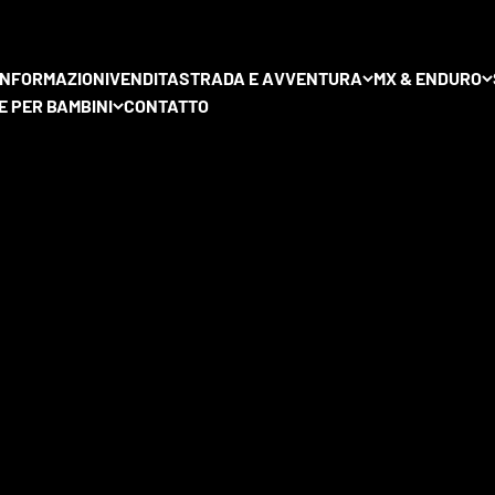
 la più ampia selezione al mondo di cerchi a raggi premium per mo
 INFORMAZIONI
VENDITA
STRADA E AVVENTURA
MX & ENDURO
E PER BAMBINI
CONTATTO
e ruote a raggi. Qui troverai set completi
di ruote dei principali pr
d
Excel Takasago
. Tutte le ruote sono configurabili individualmen