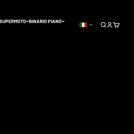
tociclette su
SUPERMOTO
BINARIO PIANO
0
Di
Accedi
Carrello
oduttori
, tra cui Haan Wheels,
Alpina tubeless Wheels
,
te e disponibili in una vasta gamma di colori.