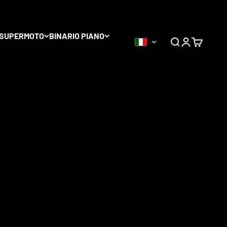
tociclette su
SUPERMOTO
BINARIO PIANO
0
Di
Accedi
Carrello
oduttori
, tra cui Haan Wheels,
Alpina tubeless Wheels
,
te e disponibili in una vasta gamma di colori.