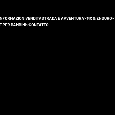
 la più ampia selezione al mondo di cerchi a raggi premium per mo
 INFORMAZIONI
VENDITA
STRADA E AVVENTURA
MX & ENDURO
E PER BAMBINI
CONTATTO
e ruote a raggi. Qui troverai set completi
di ruote dei principali pr
d
Excel Takasago
. Tutte le ruote sono configurabili individualmen