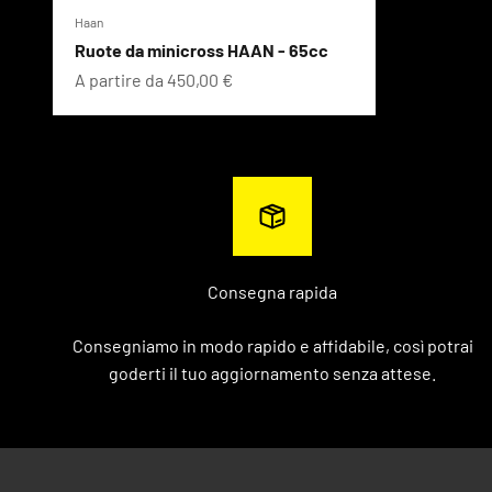
Haan
Ruote da minicross HAAN - 65cc
Prezzo scontato
A partire da 450,00 €
Consegna rapida
Consegniamo in modo rapido e affidabile, così potrai
goderti il ​​tuo aggiornamento senza attese.