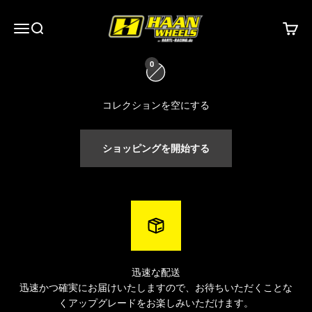
コンテンツへスキップ
ハーンホイールズ
0
メニュー
検索
カート
hartl-racing.de
は、あらゆるスポークホイールの専門店です。
0
Haan
Wheels、
Alpina tubeless Wheels
、JoNich Wheels、FaBa
Wheels、KITE Wheels、
Excel Takasagoなど、
一流メーカーのホ
イールセットを
豊富に取り揃えています。すべてのホイールは個
コレクションを空にする
別にカスタマイズ可能で、お好みのカラーをお選びいただけま
す。
ショッピングを開始する
迅速な配送
迅速かつ確実にお届けいたしますので、お待ちいただくことな
くアップグレードをお楽しみいただけます。