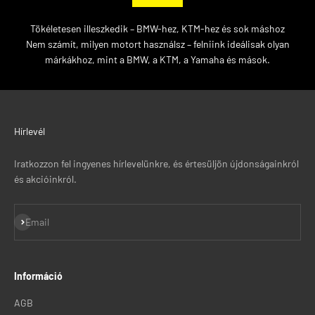
Tökéletesen illeszkedik – BMW-hez, KTM-hez és sok máshoz
Nem számít, milyen motort használsz – felniink ideálisak olyan
márkákhoz, mint a BMW, a KTM, a Yamaha és mások.
Hírlevél
Iratkozzon fel ingyenes hírlevelünkre, és értesüljön újdonságainkról
és akcióinkról.
Feliratkozás
Email
Információ
AGB