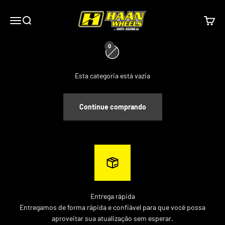
Ir para o conteúdo
Rodas Haan
0
menu
Procurar
Carrin
0
Esta categoria está vazia
Continue comprando
Entrega rápida
Entregamos de forma rápida e confiável para que você possa
aproveitar sua atualização sem esperar.